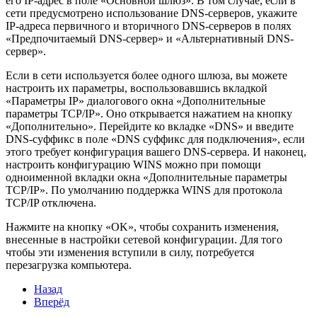
его IP-адрес в поле «Основной шлюз». В том случае, если в
сети предусмотрено использование DNS-серверов, укажите
IP-адреса первичного и вторичного DNS-серверов в полях
«Предпочитаемый DNS-сервер» и «Альтернативный DNS-
сервер».
Если в сети используется более одного шлюза, вы можете
настроить их параметры, воспользовавшись вкладкой
«Параметры IP» диалогового окна «Дополнительные
параметры TCP/IP». Оно открывается нажатием на кнопку
«Дополнительно». Перейдите ко вкладке «DNS» и введите
DNS-суффикс в поле «DNS суффикс для подключения», если
этого требует конфигурация вашего DNS-сервера. И наконец,
настроить конфигурацию WINS можно при помощи
одноименной вкладки окна «Дополнительные параметры
TCP/IP». По умолчанию поддержка WINS для протокола
TCP/IP отключена.
Нажмите на кнопку «OK», чтобы сохранить изменения,
внесенные в настройки сетевой конфигурации. Для того
чтобы эти изменения вступили в силу, потребуется
перезагрузка компьютера.
Назад
Вперёд