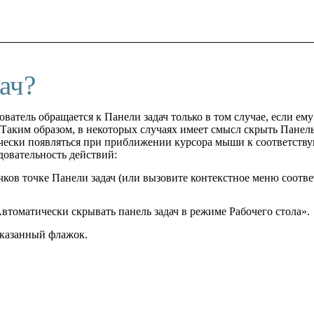
ач?
ователь обращается к Панели задач только в том случае, если 
ким образом, в некоторых случаях имеет смысл скрыть Панель з
ически появляться при приближении курсора мыши к соответств
овательность действий:
ков точке Панели задач (или вызовите контекстное меню соот
томатически скрывать панель задач в режиме Рабочего стола».
указанный флажок.